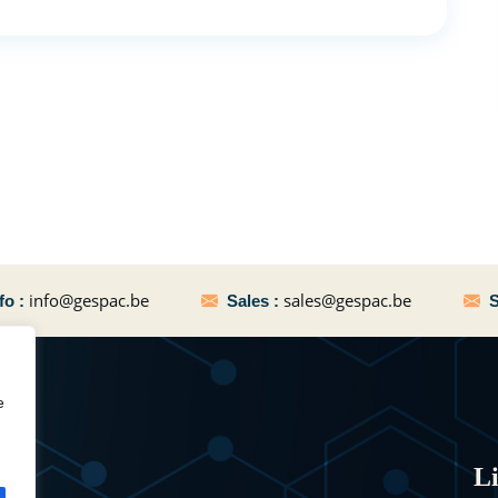
info@gespac.be
sales@gespac.be
fo :
Sales :
S
e
Li