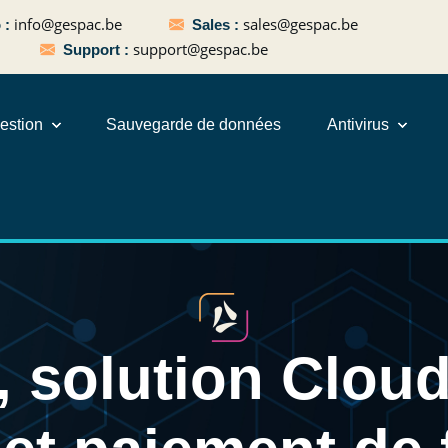
info@gespac.be
sales@gespac.be
o :
Sales :
support@gespac.be
Support :
estion
Sauvegarde de données
Antivirus
 solution Cloud