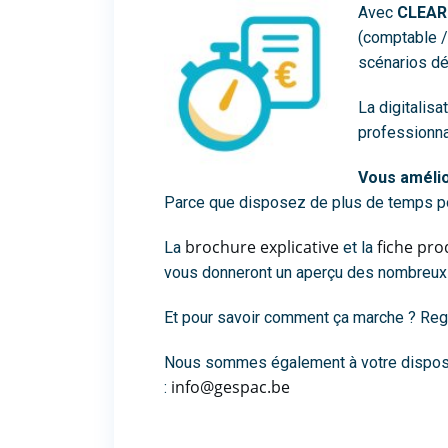
Avec
CLEA
(comptable /
scénarios déf
La digitalis
professionnal
Vous amélior
Parce que disposez de plus de temps pou
brochure explicative
fiche pro
La
et la
vous donneront un aperçu des nombreux
Et pour savoir comment ça marche ? Reg
Nous sommes également à votre disposi
info@gespac.be
: