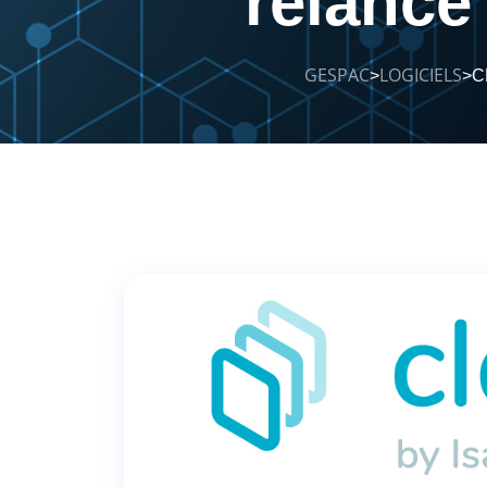
relance
GESPAC
LOGICIELS
C
>
>