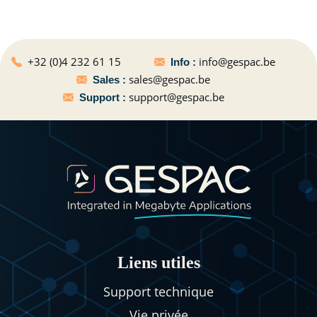
+32 (0)4 232 61 15
info@gespac.be
Info :
sales@gespac.be
Sales :
support@gespac.be
Support :
Liens utiles
Support technique
Vie privée