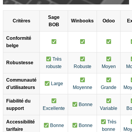
Sage
Critères
Winbooks
Odoo
Ex
BOB
Conformité
belge
Très
Robustesse
robuste
Robuste
Moyen
Mo
Communauté
Large
d’utilisateurs
Moyenne
Grande
Moy
Fiabilité du
Bonne
support
Excellente
Variable
Bo
Accessibilité
Très
Bonne
Bonne
tarifaire
bonne
Moy