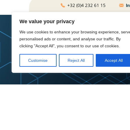
+32 (0)4 232 61 15
In
We value your privacy
We use cookies to enhance your browsing experience, serv
personalised ads or content, and analyse our traffic. By
clicking "Accept All", you consent to our use of cookies.
Customise
Reject All
Accept All
Boulevard Piercot, 33/72 • B-4000 Liè