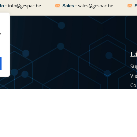
info@gespac.be
sales@gespac.be
fo :
Sales :
S
e
Li
Su
Vi
Co
Pol
ge