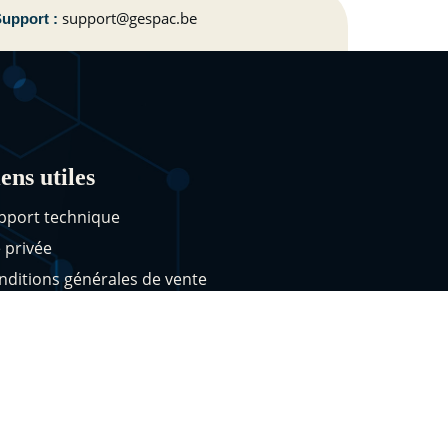
support@gespac.be
upport :
ens utiles
pport technique
e privée
nditions générales de vente
itique de confidentialité
© Gespac 2026