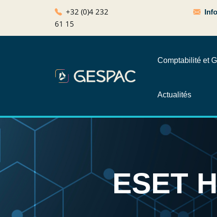
+32 (0)4 232
Inf
61 15
Comptabilité et G
Actualités
ESET H