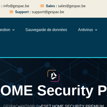
info@gespac.be
sales@gespac.be
o :
Sales :
support@gespac.be
Support :
estion
Sauvegarde de données
Antivirus
OME Security 
GESPAC
ANTIVIRUS
ESET HOME SECURITY PREMIUM
>
>